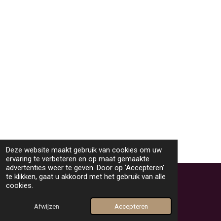
Deze website maakt gebruik van cookies om uw
ervaring te verbeteren en op maat gemaakte
TOP
advertenties weer te geven. Door op ‘Accepteren’
te klikken, gaat u akkoord met het gebruik van alle
cookies.
© 2025 videoclubmaashorst
Powered by
JouwWeb
Afwijzen
Accepteren