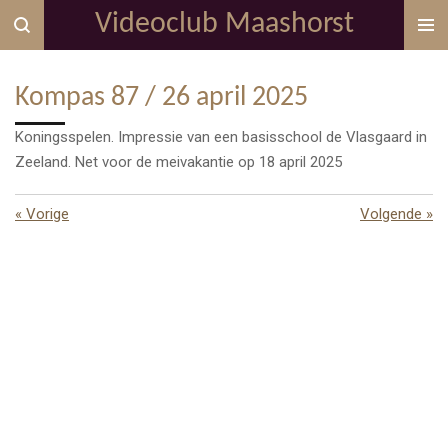
Videoclub Maashorst
Ga
direct
naar
Kompas 87 / 26 april 2025
de
hoofdinhoud
Koningsspelen. Impressie van een basisschool de Vlasgaard in
Zeeland. Net voor de meivakantie op 18 april 2025
«
Vorige
Volgende
»