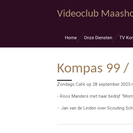
Ga
Videoclub Maasho
direct
naar
de
hoofdinhoud
Home
Onze Diensten
TV Ko
Kompas 99 /
Zondags Café op 28 september 2025 
- Roos Manders met haar bedrijf "Mome
Jan van de Linden over Scouting Sch