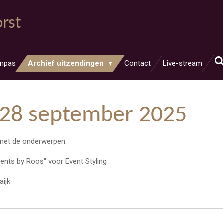
rst
mpas
Archief uitzendingen
Contact
Live-stream
 28 september 2025
met de onderwerpen:
nts by Roos" voor Event Styling
aijk