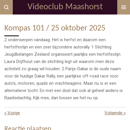
Videoclub Maashorst
Ga
direct
naar
Kompas 101 / 25 oktober 2025
de
hoofdinhoud
2 onderwerpen vandaag. Het is herfst en daarom een
herfstfestijn en een zeer bijzondere autorally. 1 Stichting
Jeugdbelangen Zeeland organiseert jaarlijks een herfstfestijn.
Laura Drijfhout van de stichting legt uit waarom men deze
activiteit zo graag wil houden. 2 Parijs-Dakar is de oude naam
voor de huidige Dakar Rally, een jaarlijkse off-road race voor
auto's, motoren, quads en vrachtwagens. Maar nu is er een
alternatieve tocht. En met een doel dat ook al geheel anders is.
Raadselachtig. Kijk mee, dan lossen we het nu op.
«
Vorige
Volgende
»
Reactie plaatsen