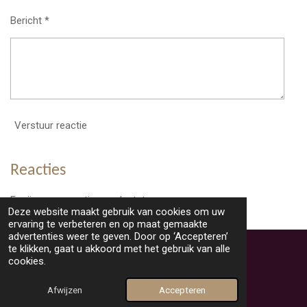
Bericht *
Verstuur reactie
Reacties
Er zijn geen reacties geplaatst.
Deze website maakt gebruik van cookies om uw
ervaring te verbeteren en op maat gemaakte
TOP
advertenties weer te geven. Door op ‘Accepteren’
te klikken, gaat u akkoord met het gebruik van alle
cookies.
© 2025 videoclubmaashorst
Powered by
JouwWeb
Afwijzen
Accepteren