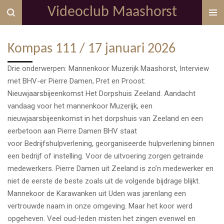
Videoclub Maashorst
Ga
direct
naar
Kompas 111 / 17 januari 2026
de
hoofdinhoud
Drie onderwerpen: Mannenkoor Muzerijk Maashorst, Interview
met BHV-er Pierre Damen, Pret en Proost:
Nieuwjaarsbijeenkomst Het Dorpshuis Zeeland. Aandacht
vandaag voor het mannenkoor Muzerijk, een
nieuwjaarsbijeenkomst in het dorpshuis van Zeeland en een
eerbetoon aan Pierre Damen BHV staat
voor Bedrijfshulpverlening, georganiseerde hulpverlening binnen
een bedrijf of instelling. Voor de uitvoering zorgen getrainde
medewerkers. Pierre Damen uit Zeeland is zo’n medewerker en
niet de eerste de beste zoals uit de volgende bijdrage blijkt.
Mannekoor de Karawanken uit Uden was jarenlang een
vertrouwde naam in onze omgeving. Maar het koor werd
opgeheven. Veel oud-leden misten het zingen evenwel en