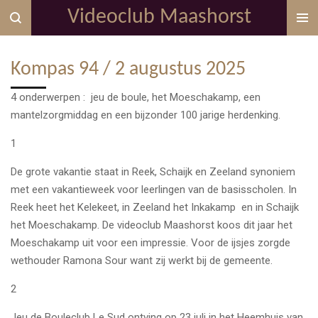
Videoclub Maashorst
Ga
direct
naar
Kompas 94 / 2 augustus 2025
de
hoofdinhoud
4 onderwerpen :
jeu de boule, het Moeschakamp, een
mantelzorgmiddag en een bijzonder 100 jarige herdenking.
1
De grote vakantie staat in Reek, Schaijk en Zeeland synoniem
met een vakantieweek voor leerlingen van de basisscholen. In
Reek heet het Kelekeet, in Zeeland het Inkakamp
en in Schaijk
het Moeschakamp. De videoclub Maashorst koos dit jaar het
Moeschakamp uit voor een impressie. Voor de ijsjes zorgde
wethouder Ramona Sour want zij werkt bij de gemeente.
2
Jeu de Bouleclub Le Sud ontving op 23 juli in het Heemhuis van