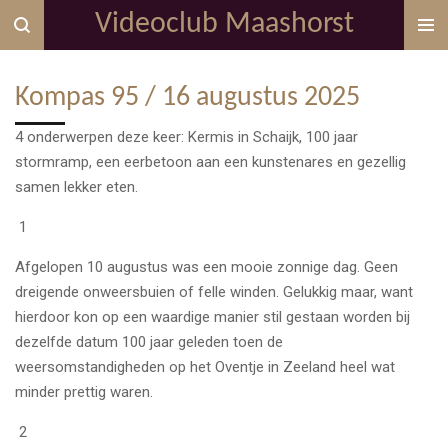
Videoclub Maashorst
Ga
direct
naar
Kompas 95 / 16 augustus 2025
de
hoofdinhoud
4 onderwerpen deze keer: Kermis in Schaijk, 100 jaar
stormramp, een eerbetoon aan een kunstenares en gezellig
samen lekker eten.
1
Afgelopen 10 augustus was een mooie zonnige dag. Geen
dreigende onweersbuien of felle winden. Gelukkig maar, want
hierdoor kon op een waardige manier stil gestaan worden bij
dezelfde datum 100 jaar geleden toen de
weersomstandigheden op het Oventje in Zeeland heel wat
minder prettig waren.
2