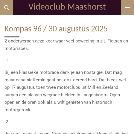
Videoclub Maashorst
Ga
direct
naar
Kompas 96 / 30 augustus 2025
de
hoofdinhoud
2 onderwerpen deze keer waar veel beweging in zit. Fietsen en
motorraces.
1
Bij een klassieke motorace denk je aan nostalgie. Dat mag,
maar desalniettemin gaat het ook oerend hard. Dat bleek wel
op 17 augustus toen twee motorclubs uit Mill en Zeeland
samen een classic wegrace hielden in Langenboom. Ogen
open en de oren ook als u wilt genieten van historisch
motorgeronk.
2
Je komt ze vaak tegen. Groepjes wielrenners. Meestal zijn het