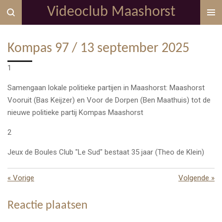
Videoclub Maashorst
Ga
direct
naar
Kompas 97 / 13 september 2025
de
hoofdinhoud
1
Samengaan lokale politieke partijen in Maashorst: Maashorst
Vooruit (Bas Keijzer) en Voor de Dorpen (Ben Maathuis) tot de
nieuwe politieke partij Kompas Maashorst
2
Jeux de Boules Club "Le Sud" bestaat 35 jaar (Theo de Klein)
«
Vorige
Volgende
»
Reactie plaatsen